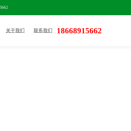
662
18668915662
关于我们
联系我们